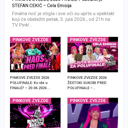
STEFAN CEKIĆ – Cela Emisija
Finalna noć je stigla i sve oči su uprte u spektakl
koji će obeležiti petak, 3. jula 2026., od 21h na
TV Pink!…
PINKOVE ZVEZDE
PINKOVE ZVEZDE
PINKOVE ZVEZDE 2026
PINKOVE ZVEZDE 2026:
POLUFINALE: Ko ide u
ŽESTOKI SUKOBI PRED
FINALE? – 20.06.2026.…
POLUFINALE –…
PINKOVE ZVEZDE
PINKOVE ZVEZDE