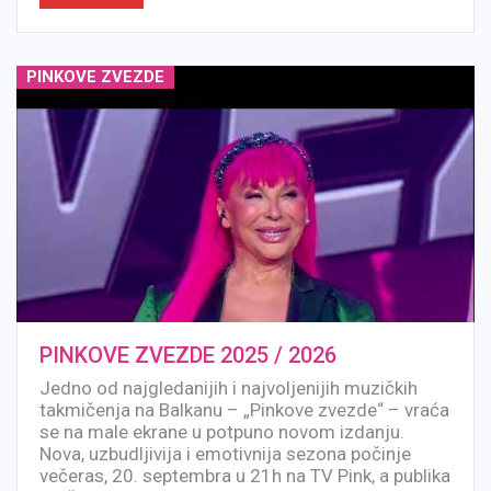
PINKOVE ZVEZDE
PINKOVE ZVEZDE 2025 / 2026
Jedno od najgledanijih i najvoljenijih muzičkih
takmičenja na Balkanu – „Pinkove zvezde“ – vraća
se na male ekrane u potpuno novom izdanju.
Nova, uzbudljivija i emotivnija sezona počinje
večeras, 20. septembra u 21h na TV Pink, a publika