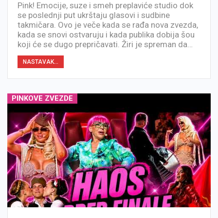
Pink! Emocije, suze i smeh preplaviće studio dok
se poslednji put ukrštaju glasovi i sudbine
takmičara. Ovo je veče kada se rađa nova zvezda,
kada se snovi ostvaruju i kada publika dobija šou
koji će se dugo prepričavati. Žiri je spreman da…
NASTAVAK...
PINKOVE ZVEZDE