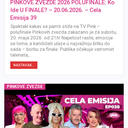
PINKOVE ZVEZDE 2026 POLUFINALE: Ko
Ide U FINALE? – 20.06.2026. – Cela
Emisija 39
Spektakl kakav se pamti stiže na TV Pink –
polufinale Pinkovih zvezda zakazano je za subotu,
20. maja 2026. od 21h! Napetost raste, emocije
se lome, a kandidati ulaze u najvažniju bitku do
sada – borbu za finale. Publika očekuje vatromet
talenata,…
NASTAVAK...
PINKOVE ZVEZDE