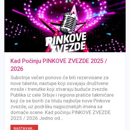
Kad Počinju PINKOVE ZVEZDE 2025 /
2026
Subotnje večeri ponovo će biti rezervisane za
nove talente, nastupe koji osvajaju društvene
mreže i trenutke koji stvaraju buduće zvezde.
Publika iz cele Srbije i regiona pratiće takmičare
koji će se boriti za titulu najbolje nove Pinkove
zvezde, uz podršku najpoznatijih imena sa
domaće scene. Kad počinju PINKOVE ZVEZDE
2025 / 2026 Jedno od…
NASTAVAK...