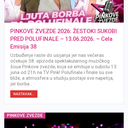
PINKOVE ZVEZDE 2026: ŽESTOKI SUKOBI
PRED POLUFINALE – 13.06.2026. – Cela
Emisija 38
Uzbuđenje raste do usijanja jer nas večeras
očekuje 38. epizoda spektakularnog muzičkog
šoua Pinkove zvezde, koja se emituje u subotu 13.
juna od 21h na TV Pink! Polufinale i finale su sve
bliže, a atmosfera u studiju postaje sve napetija,
jer borba…
NASTAVAK...
PINKOVE ZVEZDE