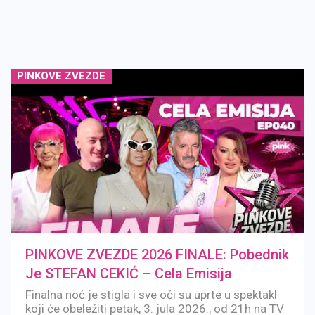
PINKOVE ZVEZDE
PINKOVE ZVEZDE 2026 FINALE: Pobednik
Je STEFAN CEKIĆ – Cela Emisija
Finalna noć je stigla i sve oči su uprte u spektakl
koji će obeležiti petak, 3. jula 2026., od 21h na TV