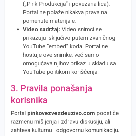
(„Pink Produkcija“ i povezana lica).
Portal ne polaže nikakva prava na
pomenute materijale.
Video sadržaj:
Video snimci se
prikazuju isključivo putem zvaničnog
YouTube “embed” koda. Portal ne
hostuje ove snimke, već samo
omogućava njihov prikaz u skladu sa
YouTube politikom korišćenja.
3. Pravila ponašanja
korisnika
Portal
pinkovezvezdeuzivo.com
podstiče
razmenu mišljenja i zdravu diskusiju, ali
zahteva kulturnu i odgovornu komunikaciju.