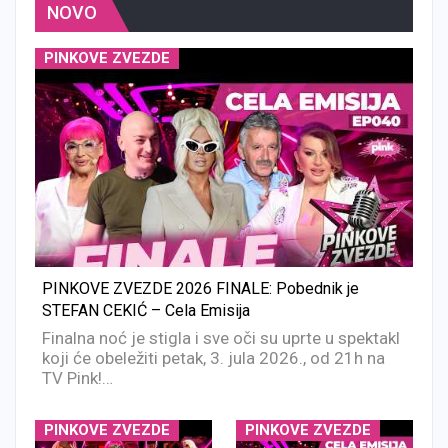
NOVO
PINKOVE ZVEZDE
PINKOVE ZVEZDE 2026 FINALE: Pobednik je
STEFAN CEKIĆ – Cela Emisija
Finalna noć je stigla i sve oči su uprte u spektakl
koji će obeležiti petak, 3. jula 2026., od 21h na
TV Pink!…
PINKOVE ZVEZDE
PINKOVE ZVEZDE