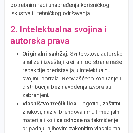
potrebnim radi unapređenja korisničkog
iskustva ili tehničkog održavanja.
2. Intelektualna svojina i
autorska prava
Originalni sadržaj:
Svi tekstovi, autorske
analize i izveštaji kreirani od strane naše
redakcije predstavljaju intelektualnu
svojinu portala. Neovlašćeno kopiranje i
distribucija bez navođenja izvora su
zabranjeni.
Vlasništvo trećih lica:
Logotipi, zaštitni
znakovi, nazivi brendova i multimedijalni
materijali koji se odnose na takmičenje
pripadaju njihovim zakonitim vlasnicima