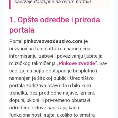
sadržaje dostupne na ovom portalu.
1. Opšte odredbe i priroda
portala
Portal
pinkovezvezdeuzivo.com
je
nezvanična fan platforma namenjena
informisanju, zabavi i povezivanju ljubitelja
muzičkog takmičenja „
Pinkove zvezde
“. Sav
sadržaj na sajtu dostupan je besplatno i
namenjen je širokoj publici. Uredništvo
portala zadržava pravo da u bilo kom
trenutku, bez prethodne najave, izmeni,
dopuni, ukloni ili privremeno obustavi
određene delove sadržaja, kao i
funkcionalnosti sajta, ukoliko to smatra