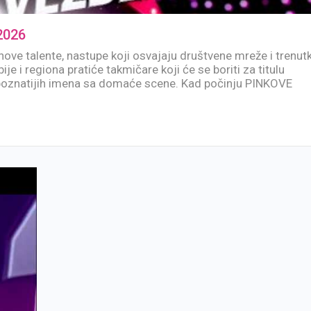
2026
nove talente, nastupe koji osvajaju društvene mreže i trenut
ije i regiona pratiće takmičare koji će se boriti za titulu
jpoznatijih imena sa domaće scene. Kad počinju PINKOVE