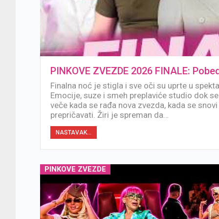
PINKOVE ZVEZDE 2026 FINALE: Pobedn
Finalna noć je stigla i sve oči su uprte u spekta
Emocije, suze i smeh preplaviće studio dok se 
veče kada se rađa nova zvezda, kada se snovi 
prepričavati. Žiri je spreman da…
NASTAVAK...
PINKOVE ZVEZDE