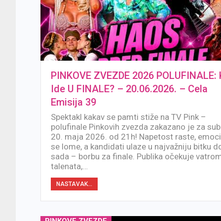
PINKOVE ZVEZDE 2026 POLUFINALE: 
Ide U FINALE? – 20.06.2026. – Cela
Emisija 39
Spektakl kakav se pamti stiže na TV Pink –
polufinale Pinkovih zvezda zakazano je za sub
20. maja 2026. od 21h! Napetost raste, emoci
se lome, a kandidati ulaze u najvažniju bitku d
sada – borbu za finale. Publika očekuje vatro
talenata,…
NASTAVAK...
PINKOVE ZVEZDE