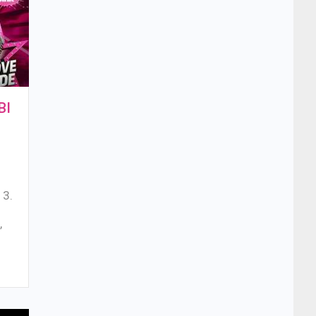
BI
a
13.
e
,