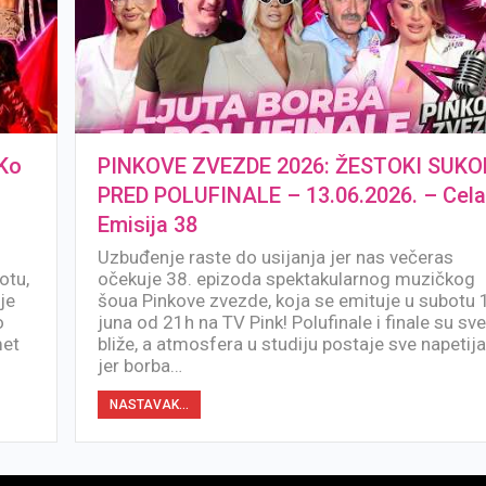
Ko
PINKOVE ZVEZDE 2026: ŽESTOKI SUKO
PRED POLUFINALE – 13.06.2026. – Cel
Emisija 38
Uzbuđenje raste do usijanja jer nas večeras
otu,
očekuje 38. epizoda spektakularnog muzičkog
je
šoua Pinkove zvezde, koja se emituje u subotu 
o
juna od 21h na TV Pink! Polufinale i finale su sv
met
bliže, a atmosfera u studiju postaje sve napetija
jer borba…
NASTAVAK...