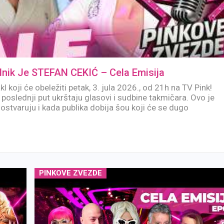
ik Je STEFAN CEKIĆ – Cela Emisija
kl koji će obeležiti petak, 3. jula 2026., od 21h na TV Pink!
poslednji put ukrštaju glasovi i sudbine takmičara. Ovo je
ostvaruju i kada publika dobija šou koji će se dugo
PINKOVE ZVEZDE