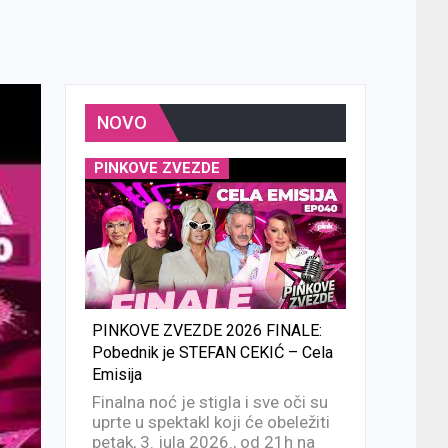
NOVO
PINKOVE ZVEZDE
PINKOVE ZVEZDE 2026 FINALE:
Pobednik je STEFAN CEKIĆ – Cela
Emisija
Finalna noć je stigla i sve oči su
uprte u spektakl koji će obeležiti
petak, 3. jula 2026., od 21h na