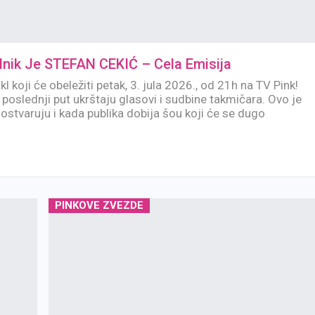
ik Je STEFAN CEKIĆ – Cela Emisija
kl koji će obeležiti petak, 3. jula 2026., od 21h na TV Pink!
poslednji put ukrštaju glasovi i sudbine takmičara. Ovo je
ostvaruju i kada publika dobija šou koji će se dugo
PINKOVE ZVEZDE