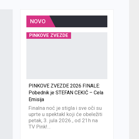
NOVO
PINKOVE ZVEZDE
PINKOVE ZVEZDE 2026 FINALE:
Pobednik je STEFAN CEKIĆ – Cela
Emisija
Finalna noć je stigla i sve oči su
uprte u spektakl koji će obeležiti
petak, 3. jula 2026., od 21h na
TV Pink!…