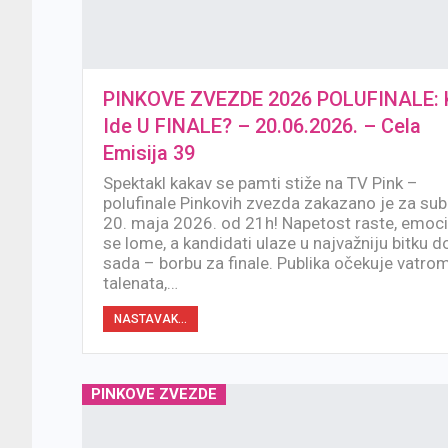
PINKOVE ZVEZDE 2026 POLUFINALE: 
Ide U FINALE? – 20.06.2026. – Cela
Emisija 39
Spektakl kakav se pamti stiže na TV Pink –
polufinale Pinkovih zvezda zakazano je za sub
20. maja 2026. od 21h! Napetost raste, emoci
se lome, a kandidati ulaze u najvažniju bitku d
sada – borbu za finale. Publika očekuje vatro
talenata,…
NASTAVAK...
PINKOVE ZVEZDE