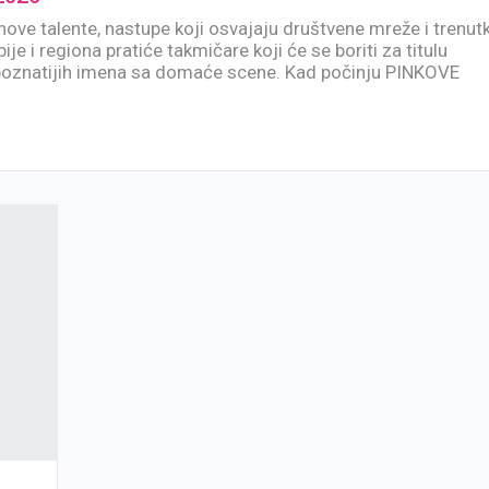
nove talente, nastupe koji osvajaju društvene mreže i trenut
ije i regiona pratiće takmičare koji će se boriti za titulu
jpoznatijih imena sa domaće scene. Kad počinju PINKOVE