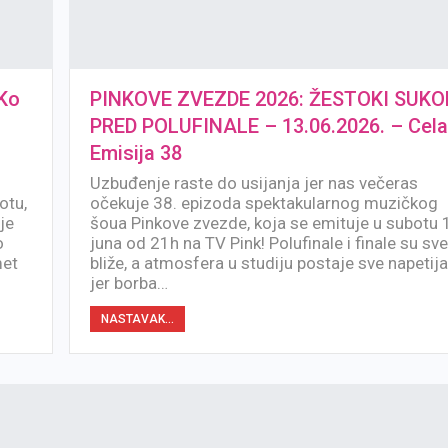
Ko
PINKOVE ZVEZDE 2026: ŽESTOKI SUKO
PRED POLUFINALE – 13.06.2026. – Cel
Emisija 38
Uzbuđenje raste do usijanja jer nas večeras
otu,
očekuje 38. epizoda spektakularnog muzičkog
je
šoua Pinkove zvezde, koja se emituje u subotu 
o
juna od 21h na TV Pink! Polufinale i finale su sv
met
bliže, a atmosfera u studiju postaje sve napetija
jer borba…
NASTAVAK...