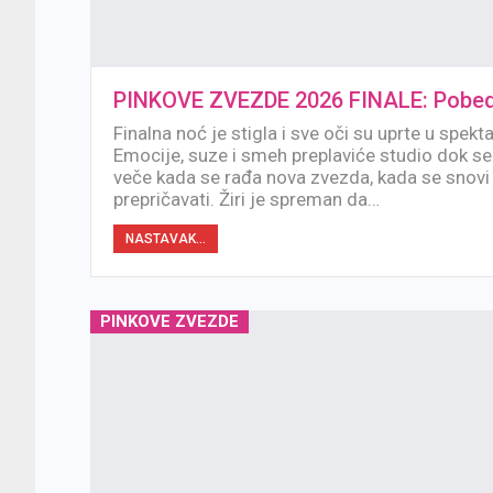
PINKOVE ZVEZDE 2026 FINALE: Pobedn
Finalna noć je stigla i sve oči su uprte u spekta
Emocije, suze i smeh preplaviće studio dok se 
veče kada se rađa nova zvezda, kada se snovi 
prepričavati. Žiri je spreman da…
NASTAVAK...
PINKOVE ZVEZDE