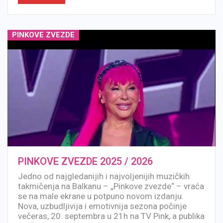
PINKOVE ZVEZDE
PINKOVE ZVEZDE 2025 / 2026
Jedno od najgledanijih i najvoljenijih muzičkih
takmičenja na Balkanu – „Pinkove zvezde“ – vraća
se na male ekrane u potpuno novom izdanju.
Nova, uzbudljivija i emotivnija sezona počinje
večeras, 20. septembra u 21h na TV Pink, a publika