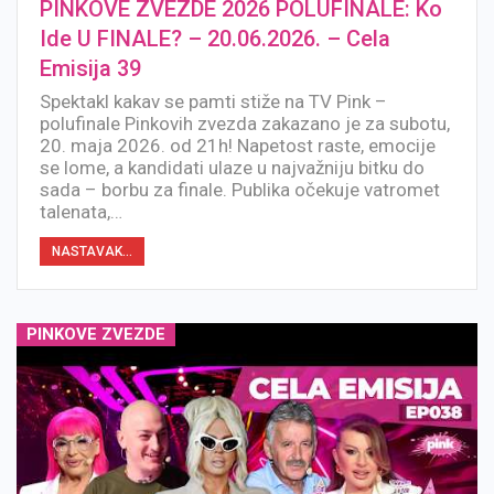
PINKOVE ZVEZDE 2026 POLUFINALE: Ko
Ide U FINALE? – 20.06.2026. – Cela
Emisija 39
Spektakl kakav se pamti stiže na TV Pink –
polufinale Pinkovih zvezda zakazano je za subotu,
20. maja 2026. od 21h! Napetost raste, emocije
se lome, a kandidati ulaze u najvažniju bitku do
sada – borbu za finale. Publika očekuje vatromet
talenata,…
NASTAVAK...
PINKOVE ZVEZDE