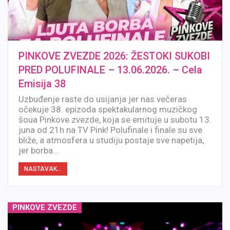
PINKOVE ZVEZDE 2026: ŽESTOKI SUKOBI
PRED POLUFINALE – 13.06.2026. – Cela
Emisija 38
Uzbuđenje raste do usijanja jer nas večeras
očekuje 38. epizoda spektakularnog muzičkog
šoua Pinkove zvezde, koja se emituje u subotu 13.
juna od 21h na TV Pink! Polufinale i finale su sve
bliže, a atmosfera u studiju postaje sve napetija,
jer borba…
NASTAVAK...
PINKOVE ZVEZDE