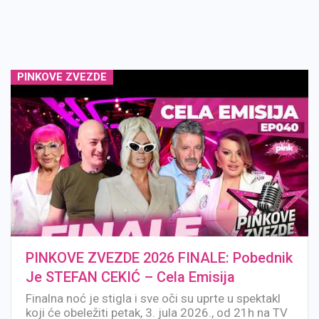
PINKOVE ZVEZDE
PINKOVE ZVEZDE 2026 FINALE: Pobednik
Je STEFAN CEKIĆ – Cela Emisija
Finalna noć je stigla i sve oči su uprte u spektakl
koji će obeležiti petak, 3. jula 2026., od 21h na TV