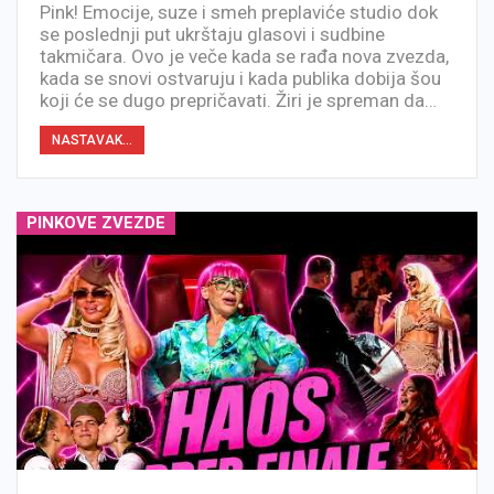
Pink! Emocije, suze i smeh preplaviće studio dok
se poslednji put ukrštaju glasovi i sudbine
takmičara. Ovo je veče kada se rađa nova zvezda,
kada se snovi ostvaruju i kada publika dobija šou
koji će se dugo prepričavati. Žiri je spreman da…
NASTAVAK...
PINKOVE ZVEZDE