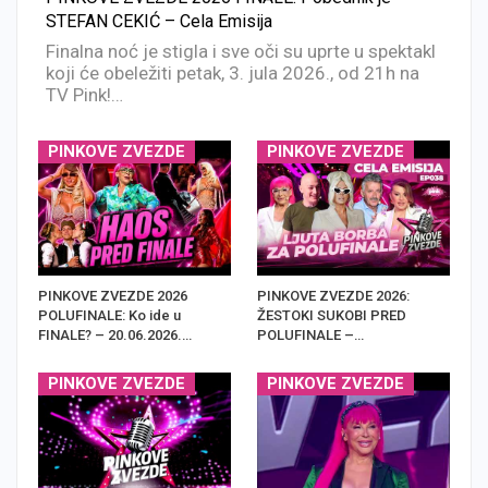
STEFAN CEKIĆ – Cela Emisija
Finalna noć je stigla i sve oči su uprte u spektakl
koji će obeležiti petak, 3. jula 2026., od 21h na
TV Pink!…
PINKOVE ZVEZDE
PINKOVE ZVEZDE
PINKOVE ZVEZDE 2026
PINKOVE ZVEZDE 2026:
POLUFINALE: Ko ide u
ŽESTOKI SUKOBI PRED
FINALE? – 20.06.2026.…
POLUFINALE –…
PINKOVE ZVEZDE
PINKOVE ZVEZDE