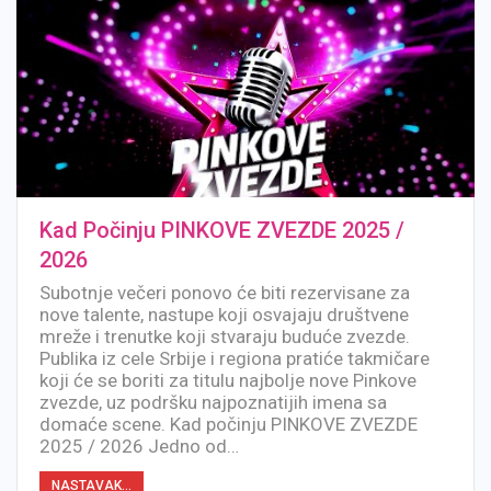
Kad Počinju PINKOVE ZVEZDE 2025 /
2026
Subotnje večeri ponovo će biti rezervisane za
nove talente, nastupe koji osvajaju društvene
mreže i trenutke koji stvaraju buduće zvezde.
Publika iz cele Srbije i regiona pratiće takmičare
koji će se boriti za titulu najbolje nove Pinkove
zvezde, uz podršku najpoznatijih imena sa
domaće scene. Kad počinju PINKOVE ZVEZDE
2025 / 2026 Jedno od…
NASTAVAK...