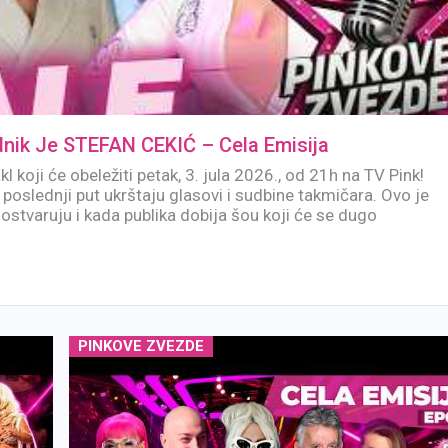
ik Je STEFAN CEKIĆ – Cela Emisija
kl koji će obeležiti petak, 3. jula 2026., od 21h na TV Pink!
poslednji put ukrštaju glasovi i sudbine takmičara. Ovo je
ostvaruju i kada publika dobija šou koji će se dugo
PINKOVE ZVEZDE