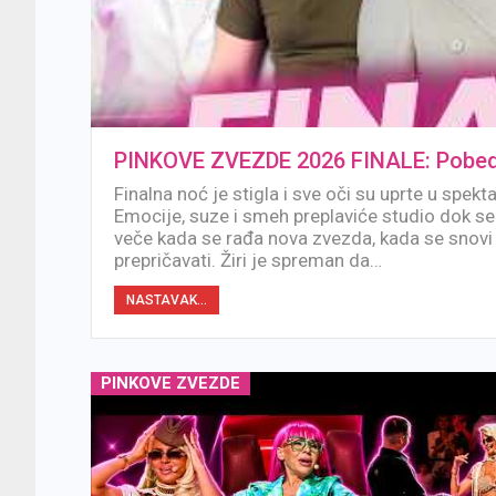
PINKOVE ZVEZDE 2026 FINALE: Pobedn
Finalna noć je stigla i sve oči su uprte u spekta
Emocije, suze i smeh preplaviće studio dok se 
veče kada se rađa nova zvezda, kada se snovi 
prepričavati. Žiri je spreman da…
NASTAVAK...
PINKOVE ZVEZDE