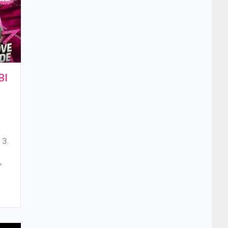
BI
a
13.
e
,