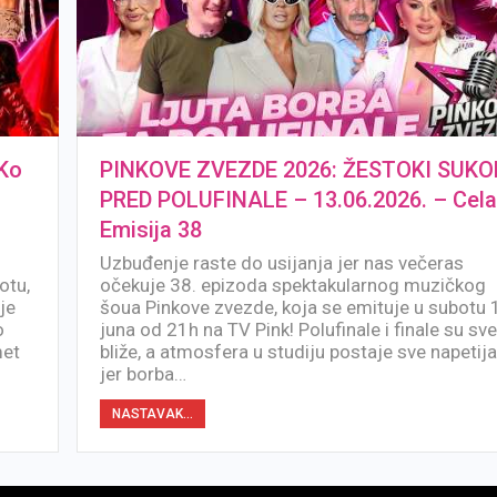
Ko
PINKOVE ZVEZDE 2026: ŽESTOKI SUKO
PRED POLUFINALE – 13.06.2026. – Cel
Emisija 38
Uzbuđenje raste do usijanja jer nas večeras
otu,
očekuje 38. epizoda spektakularnog muzičkog
je
šoua Pinkove zvezde, koja se emituje u subotu 
o
juna od 21h na TV Pink! Polufinale i finale su sv
met
bliže, a atmosfera u studiju postaje sve napetija
jer borba…
NASTAVAK...