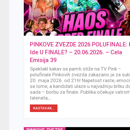
PINKOVE ZVEZDE 2026 POLUFINALE: 
Ide U FINALE? – 20.06.2026. – Cela
Emisija 39
Spektakl kakav se pamti stiže na TV Pink –
polufinale Pinkovih zvezda zakazano je za sub
20. maja 2026. od 21h! Napetost raste, emoci
se lome, a kandidati ulaze u najvažniju bitku d
sada – borbu za finale. Publika očekuje vatro
talenata,…
NASTAVAK...
PINKOVE ZVEZDE