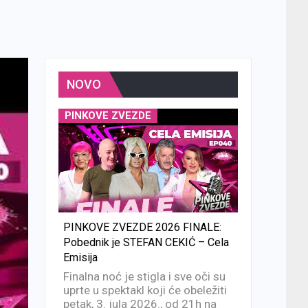
NOVO
PINKOVE ZVEZDE
PINKOVE ZVEZDE 2026 FINALE:
Pobednik je STEFAN CEKIĆ – Cela
Emisija
Finalna noć je stigla i sve oči su
uprte u spektakl koji će obeležiti
petak, 3. jula 2026., od 21h na