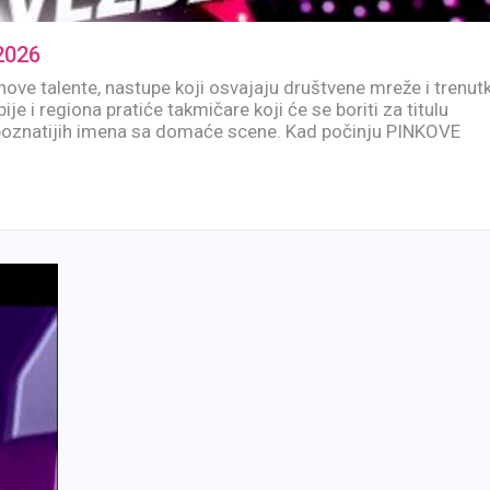
2026
nove talente, nastupe koji osvajaju društvene mreže i trenut
ije i regiona pratiće takmičare koji će se boriti za titulu
jpoznatijih imena sa domaće scene. Kad počinju PINKOVE