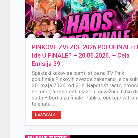
PINKOVE ZVEZDE 2026 POLUFINALE: 
Ide U FINALE? – 20.06.2026. – Cela
Emisija 39
Spektakl kakav se pamti stiže na TV Pink –
polufinale Pinkovih zvezda zakazano je za sub
20. maja 2026. od 21h! Napetost raste, emoci
se lome, a kandidati ulaze u najvažniju bitku d
sada – borbu za finale. Publika očekuje vatro
talenata,…
NASTAVAK...
PINKOVE ZVEZDE