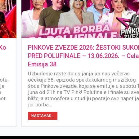
Ko
PINKOVE ZVEZDE 2026: ŽESTOKI SUKO
PRED POLUFINALE – 13.06.2026. – Cel
Emisija 38
Uzbuđenje raste do usijanja jer nas večeras
otu,
očekuje 38. epizoda spektakularnog muzičkog
je
šoua Pinkove zvezde, koja se emituje u subotu 
o
juna od 21h na TV Pink! Polufinale i finale su sv
met
bliže, a atmosfera u studiju postaje sve napetija
jer borba…
NASTAVAK...