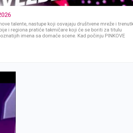
2026
nove talente, nastupe koji osvajaju društvene mreže i trenut
ije i regiona pratiće takmičare koji će se boriti za titulu
jpoznatijih imena sa domaće scene. Kad počinju PINKOVE