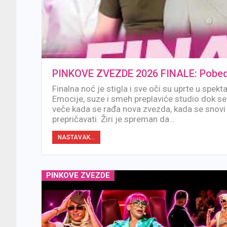
PINKOVE ZVEZDE 2026 FINALE: Pobedn
Finalna noć je stigla i sve oči su uprte u spekta
Emocije, suze i smeh preplaviće studio dok se 
veče kada se rađa nova zvezda, kada se snovi 
prepričavati. Žiri je spreman da…
NASTAVAK...
PINKOVE ZVEZDE