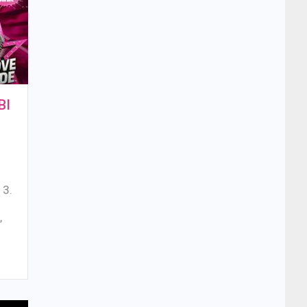
BI
a
13.
e
,