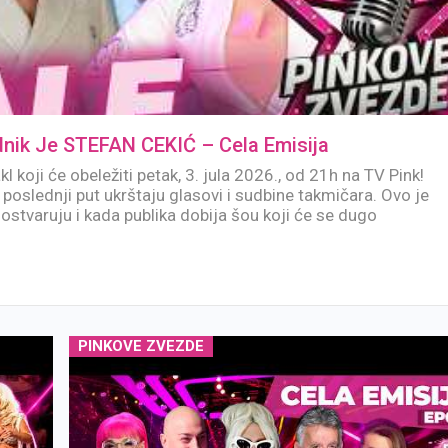
ik Je STEFAN CEKIĆ – Cela Emisija
kl koji će obeležiti petak, 3. jula 2026., od 21h na TV Pink!
poslednji put ukrštaju glasovi i sudbine takmičara. Ovo je
ostvaruju i kada publika dobija šou koji će se dugo
PINKOVE ZVEZDE