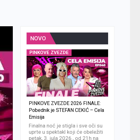
NOVO
PINKOVE ZVEZDE
PINKOVE ZVEZDE 2026 FINALE:
Pobednik je STEFAN CEKIĆ – Cela
Emisija
Finalna noć je stigla i sve oči su
uprte u spektakl koji će obeležiti
petak, 3. jula 2026., od 21h na