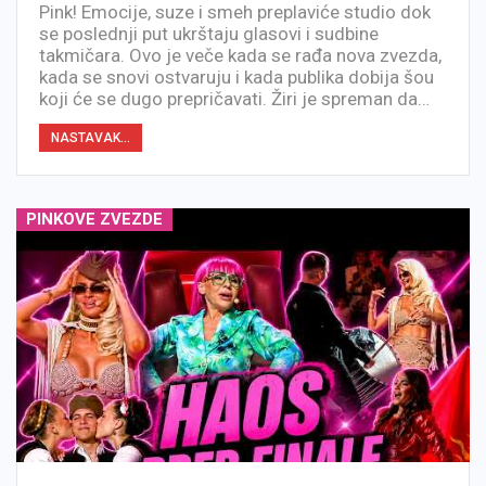
Pink! Emocije, suze i smeh preplaviće studio dok
se poslednji put ukrštaju glasovi i sudbine
takmičara. Ovo je veče kada se rađa nova zvezda,
kada se snovi ostvaruju i kada publika dobija šou
koji će se dugo prepričavati. Žiri je spreman da…
NASTAVAK...
PINKOVE ZVEZDE