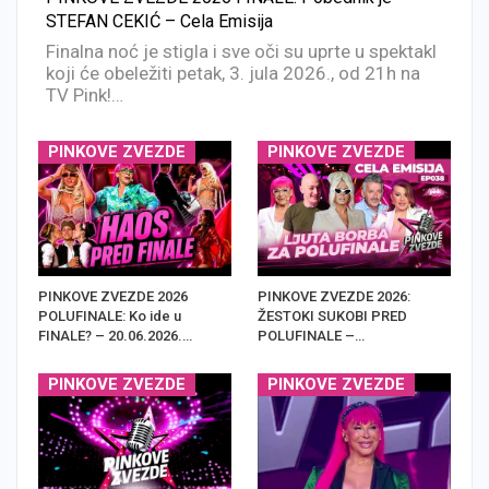
STEFAN CEKIĆ – Cela Emisija
Finalna noć je stigla i sve oči su uprte u spektakl
koji će obeležiti petak, 3. jula 2026., od 21h na
TV Pink!…
PINKOVE ZVEZDE
PINKOVE ZVEZDE
PINKOVE ZVEZDE 2026
PINKOVE ZVEZDE 2026:
POLUFINALE: Ko ide u
ŽESTOKI SUKOBI PRED
FINALE? – 20.06.2026.…
POLUFINALE –…
PINKOVE ZVEZDE
PINKOVE ZVEZDE