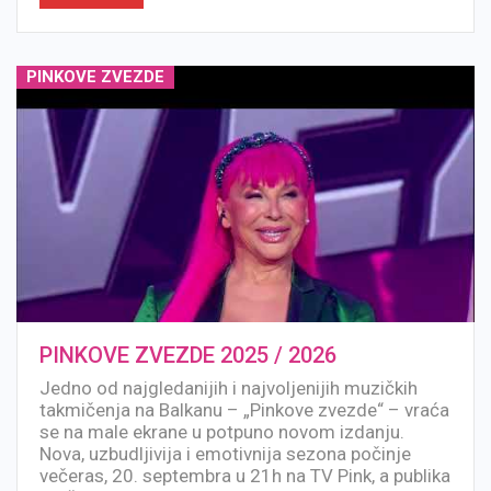
PINKOVE ZVEZDE
PINKOVE ZVEZDE 2025 / 2026
Jedno od najgledanijih i najvoljenijih muzičkih
takmičenja na Balkanu – „Pinkove zvezde“ – vraća
se na male ekrane u potpuno novom izdanju.
Nova, uzbudljivija i emotivnija sezona počinje
večeras, 20. septembra u 21h na TV Pink, a publika