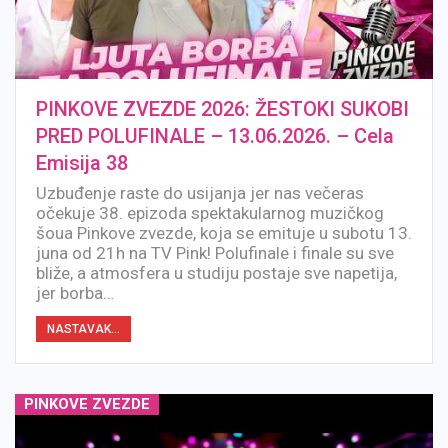
PINKOVE ZVEZDE 2026: ŽESTOKI SUKOBI
PRED POLUFINALE – 13.06.2026. – Cela
Emisija 38
Uzbuđenje raste do usijanja jer nas večeras
očekuje 38. epizoda spektakularnog muzičkog
šoua Pinkove zvezde, koja se emituje u subotu 13.
juna od 21h na TV Pink! Polufinale i finale su sve
bliže, a atmosfera u studiju postaje sve napetija,
jer borba…
NASTAVAK...
PINKOVE ZVEZDE