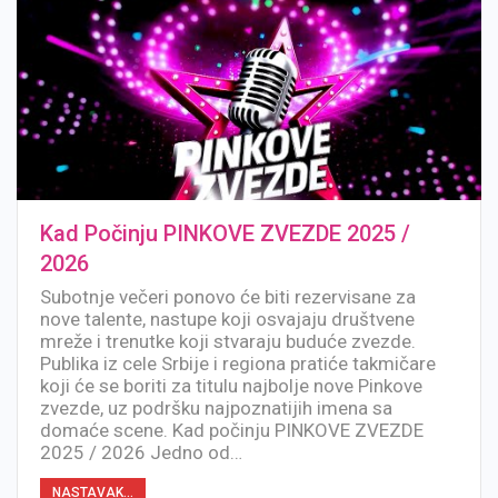
Kad Počinju PINKOVE ZVEZDE 2025 /
2026
Subotnje večeri ponovo će biti rezervisane za
nove talente, nastupe koji osvajaju društvene
mreže i trenutke koji stvaraju buduće zvezde.
Publika iz cele Srbije i regiona pratiće takmičare
koji će se boriti za titulu najbolje nove Pinkove
zvezde, uz podršku najpoznatijih imena sa
domaće scene. Kad počinju PINKOVE ZVEZDE
2025 / 2026 Jedno od…
NASTAVAK...