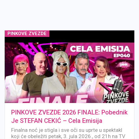
PINKOVE ZVEZDE
PINKOVE ZVEZDE 2026 FINALE: Pobednik
Je STEFAN CEKIĆ – Cela Emisija
Finalna noć je stigla i sve oči su uprte u spektakl
koji će obeležiti petak, 3. jula 2026., od 21h na TV