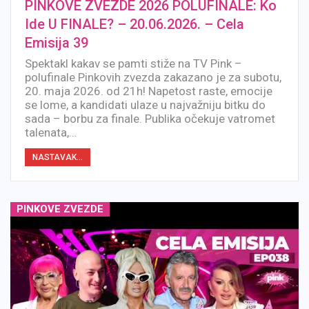
PINKOVE ZVEZDE 2026 POLUFINALE: Ko
Ide U FINALE? – 20.06.2026. – Cela
Emisija 39
Spektakl kakav se pamti stiže na TV Pink –
polufinale Pinkovih zvezda zakazano je za subotu,
20. maja 2026. od 21h! Napetost raste, emocije
se lome, a kandidati ulaze u najvažniju bitku do
sada – borbu za finale. Publika očekuje vatromet
talenata,…
NASTAVAK...
PINKOVE ZVEZDE